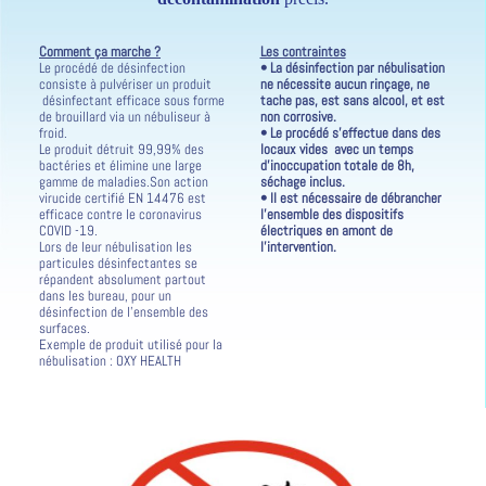
Comment ça marche ?
Les contraintes
Le procédé de désinfection
• La désinfection par nébulisation
consiste à pulvériser un produit
ne nécessite aucun rinçage, ne
désinfectant efficace sous forme
tache pas, est sans alcool, et est
de brouillard via un nébuliseur à
non corrosive.
froid.
• Le procédé s'effectue dans des
Le produit détruit 99,99% des
locaux vides avec un temps
bactéries et élimine une large
d'inoccupation totale de 8h,
gamme de maladies.Son action
séchage inclus.
virucide certifié EN 14476 est
• Il est nécessaire de débrancher
efficace contre le coronavirus
l'ensemble des dispositifs
COVID -19.
électriques en amont de
Lors de leur nébulisation les
l'intervention.
particules désinfectantes se
répandent absolument partout
dans les bureau, pour un
désinfection de l'ensemble des
surfaces.
Exemple de produit utilisé pour la
nébulisation : OXY HEALTH