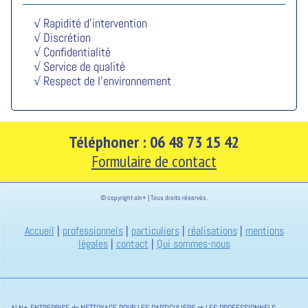
√ Rapidité d'intervention
√ Discrétion
√ Confidentialité
√ Service de qualité
√ Respect de l'environnement
Téléphoner : 06 48 73 15 42
Formulaire de contact
© copyright aln+ | Tous droits réservés.
Accueil
|
professionnels
|
particuliers
|
réalisations
|
mentions
légales
|
contact
|
Qui sommes-nous
ALN+ ENTREPRISE de NETTOYAGE POUR LES PARTICULIERS et LES PROFESSIONNELS